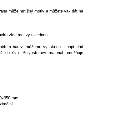
trana může mít jiný motiv a můžete vak dát na
ávku více motivy najednou.
počtem barev, můžeme vytisknout i například
 až do švu. Polyesterový materiál umožňuje
460x350 mm,
aximální