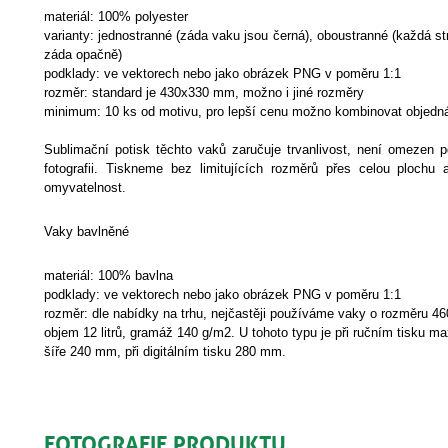
materiál: 100% polyester
varianty: jednostranné (záda vaku jsou černá), oboustranné (každá s
záda opačně)
podklady: ve vektorech nebo jako obrázek PNG v poměru 1:1
rozměr: standard je 430x330 mm, možno i jiné rozměry
minimum: 10 ks od motivu, pro lepší cenu možno kombinovat objedn
Sublimační potisk těchto vaků zaručuje trvanlivost, není omezen 
fotografii. Tiskneme bez limitujících rozměrů přes celou plochu
omyvatelnost.
Vaky bavlněné
materiál: 100% bavlna
podklady: ve vektorech nebo jako obrázek PNG v poměru 1:1
rozměr: dle nabídky na trhu, nejčastěji používáme vaky o rozměru 
objem 12 litrů, gramáž 140 g/m2. U tohoto typu je při ručním tisku m
šíře 240 mm, při digitálním tisku 280 mm.
FOTOGRAFIE PRODUKTU