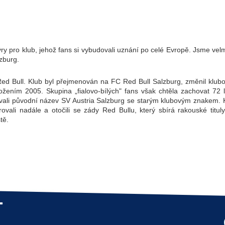
 pro klub, jehož fans si vybudovali uznání po celé Evropě. Jsme velmi 
zburg.
d Bull. Klub byl přejmenován na FC Red Bull Salzburg, změnil klubov
žením 2005. Skupina „fialovo-bílých" fans však chtěla zachovat 72 le
vali původní název SV Austria Salzburg se starým klubovým znakem. Kl
ali nadále a otočili se zády Red Bullu, který sbírá rakouské tituly. 
tě.
T