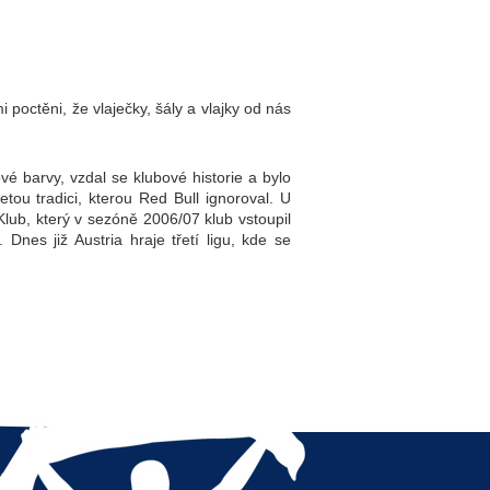
poctěni, že vlaječky, šály a vlajky od nás
é barvy, vzdal se klubové historie a bylo
tou tradici, kterou Red Bull ignoroval. U
ub, který v sezóně 2006/07 klub vstoupil
Dnes již Austria hraje třetí ligu, kde se