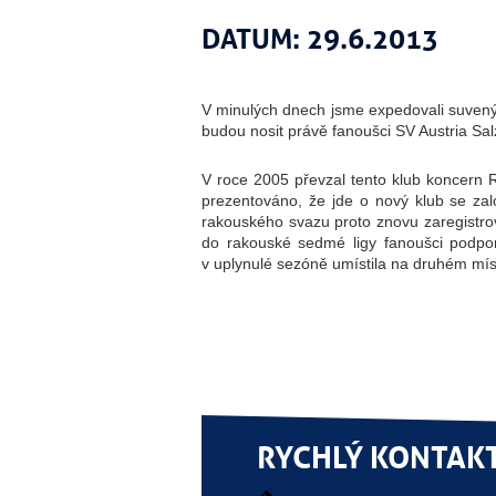
DATUM: 29.6.2013
V minulých dnech jsme expedovali suvenýry
budou nosit právě fanoušci SV Austria Sal
V roce 2005 převzal tento klub
koncern Re
prezentováno, že jde o nový klub se zalo
rakouského svazu proto znovu zaregistro
do rakouské sedmé ligy fanoušci podporov
v uplynulé sezóně umístila na druhém mís
RYCHLÝ KONTAK